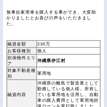
無事自家用車を購入する事ができ、大変助
かりましたとお喜びの声をいただきまし
た。
融資金額
230万
お客様種別
個人
担保物件エリ
沖縄県伊江村
ア
対象不動産種
軍用地
別
沖縄県の離島で製造業として
勤務している個人様。所有し
融資内容
ている軍用地を活用し、自動
車の購入費用として軍用地担
保ローンを実行致しました。