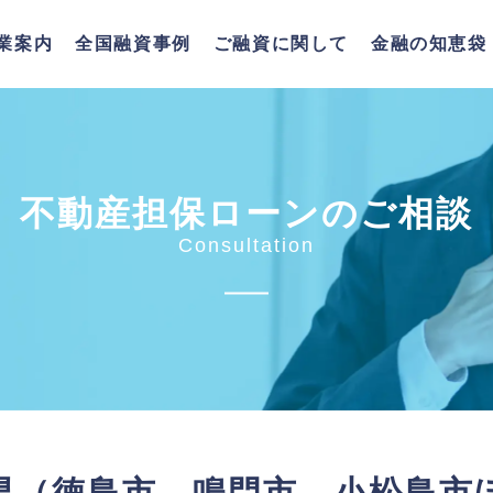
業案内
全国融資事例
ご融資に関して
金融の知恵袋
不動産担保
ローンのご相談
Consultation
県（徳島市、鳴門市、小松島市