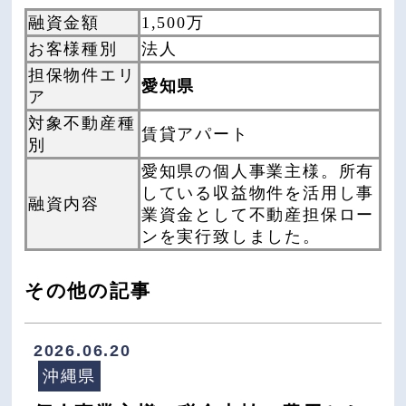
融資金額
1,500万
お客様種別
法人
担保物件エリ
愛知県
ア
対象不動産種
賃貸アパート
別
愛知県の個人事業主様。所有
している収益物件を活用し事
融資内容
業資金として不動産担保ロー
ンを実行致しました。
その他の記事
2026.06.20
沖縄県