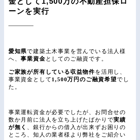
金として1,500万の不動産担保ロ
ーンを実行
愛知県
で建築土木事業を営んでいる法人様
へ、
事業資金
としてのご融資です。
ご家族が所有している収益物件
を活用し、
事業資金として
1,500万円のご融資希望
でし
た。
事業運転資金が必要でしたが、お問合せの
数か月前に法人を立ち上げたばかりで
実績
が無く
、銀行からの借入が出来ずお困りの
ところ、知人の業者様より弊社をご紹介い